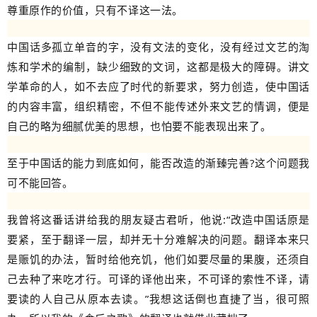
尊重原作的价值，只有不译这一法。
中国话多孤立单音的字，没有文法的变化，没有经过文艺的淘
炼和学术的编制，缺少细致的文词，这都是极大的障碍。讲文
学革命的人，如不去应了时代的新要求，努力创造，使中国话
的内容丰富，组织精密，不但不能传述外来文艺的情调，便是
自己的略为细腻优美的思想，也怕要不能表现出来了。
至于中国话的能力到底如何，能否改造的渐臻完善
?
这个问题我
可不能回答。
我曾将这番话讲给我的朋友疑古君听，他说
:
“改造中国话原是
要紧，至于翻译一层，却并无十分难解决的问题。翻译本来只
是赈饥的办法，暂时给他充饥，他们如要尽量的果腹，还须自
己去种了来吃才行。可译的译他出来，不可译的索性不译，请
要读的人自己从原本去读。”我想这话倒也直捷了当，很可照