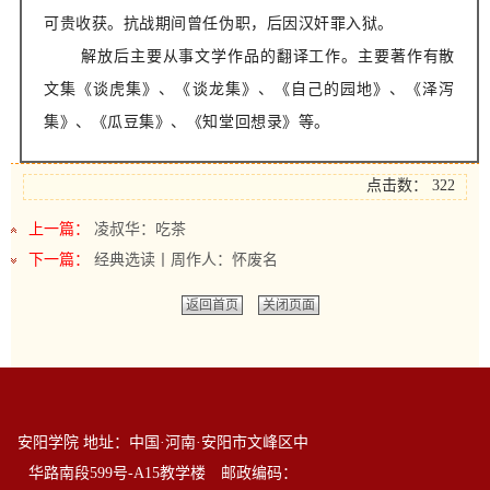
可贵收获。抗战期间曾任伪职，后因汉奸罪入狱。
解放后主要从事文学作品的翻译工作。主要著作有散
文集《谈虎集》、《谈龙集》、
《自己的园地》、
《泽泻
集》、《瓜豆集》、《知堂回想录》等。
点击数：
322
上一篇：
凌叔华：吃茶
下一篇：
经典选读丨周作人：怀废名
返回首页
关闭页面
安阳学院 地址：中国·河南·安阳市文峰区中
华路南段599号-A15教学楼 邮政编码：