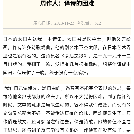
周作人：译诗的困难
发布日期：2023-11-23 浏览量：
322
日本的太田君送我一本诗集。太田君是医学士，但他又善绘
画，作有许多诗歌戏曲，他的别名木下杢太郎，在日本艺术界
里也是很有名的。这诗集名《食后之歌》，是一九一九年十二
月出版的。我翻了一遍，觉得有几首很有趣味，想将他译成中
国语，但是忙了一晚，终于没有一点成绩。
我们自己做诗文，是自由的，遇着有不能完全表现的意思，每
每将他全部或部分的改去了，所以不大觉得困难。到了翻译的
时候，文中的意思是原来生就的，容不得我们改变，而现有的
文句又总配合不好，不能传达原有的趣味，困难便发生了。原
作倘是散文，还可勉强敷衍过去，倘是诗歌，他的价值不全在
于思想，还与调子及气韵很有关系的，那便实在没有法子。要