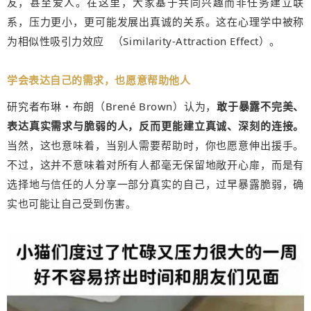
友，甚至爱人。在这里，大家基于共同兴趣而非任务建立联
系，压力更小，更可能发展出真诚的关系。这在心理学中被称
为相似性
吸引力效应
（Similarity-Attraction Effect）。
学会表达自己的需求，也愿意帮助他人
研究者布琳・布朗（Brené Brown）认为，
敢于暴露不完美、
表达真实需求与脆弱的人，反而更能建立真诚、深刻的连接。
当然，这也意味着，当别人需要帮助时，你也愿意伸出援手。
不过，这并不意味着对所有人都毫无保留地敞开心扉，而是有
选择地与信任的人分享一部分真实的自己，过早暴露脆弱，确
实也可能让自己受到伤害。