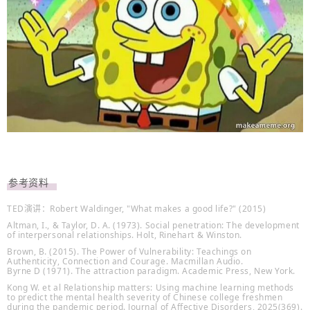
参考资料
TED演讲：Robert Waldinger, "What makes a good life?" (2015)
Altman, I., & Taylor, D. A. (1973). Social penetration: The development
of interpersonal relationships. Holt, Rinehart & Winston.
Brown, B. (2015). The Power of Vulnerability: Teachings on
Authenticity, Connection and Courage. Macmillan Audio.
Byrne D (1971). The attraction paradigm. Academic Press, New York.
Kong W. et al Relationship matters: Using machine learning methods
to predict the mental health severity of Chinese college freshmen
during the pandemic period. Journal of Affective Disorders, 2025(369).