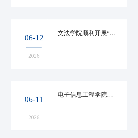
文法学院顺利开展“文聚之光”青年夜校第三期——健体讲堂：学练八段锦 强体润身心
06-12
2026
电子信息工程学院组织召开 “嵌入式与机器视觉”专题学术讲座
06-11
2026