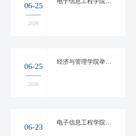
电子信息工程学院组织开展防汛物资储备志愿活动
06-25
2026
经济与管理学院举办第十二届精品政治学习大赛决赛
06-25
2026
电子信息工程学院组织召开“以笔为剑耕学海以心为炬铸班风”班风学风建设月闭幕式
06-23