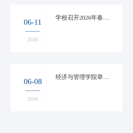
学校召开2026年春季学期第三次资助工作例会
06-11
2026
经济与管理学院举办第二届反诈知识竞赛院级选拔赛
06-08
2026