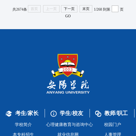
首页
上一页
下一页
末页
共2674条
1/268
到第
页
GO
考生/家长
学生/校友
教师/职工
学校简介
心理健康教育与咨询中心
校园门户
本专科招生
就业信息网
人事管理